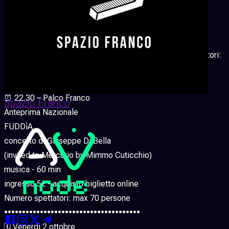
prodotto da GOLD,INFINITO, Riccione Teatro
(invited to Mercurio by Artisti 7607)
pièce teatrale in realtà virtuale - 70 min
ingresso 10€ - acquisto biglietto on line – Numero Spettatori:
max 55 persone
⏰ 22.30 – Palco Franco
Spazio Franco
Anteprima Nazionale
FUDDìA
concerto di Giuseppe Di Bella
(invited to Mercurio by Mimmo Cuticchio)
musica - 60 min
ingresso 5€ - acquisto biglietto online
Numero spettatori: max 70 persone
••••••••••••••••••••••••••••••••••••••
🗓 Venerdi 2 ottobre