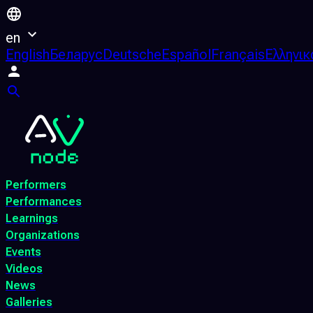
en
English
Беларус
Deutsche
Español
Français
Ελληνικ
Performers
Performances
Learnings
Organizations
Events
Videos
News
Galleries