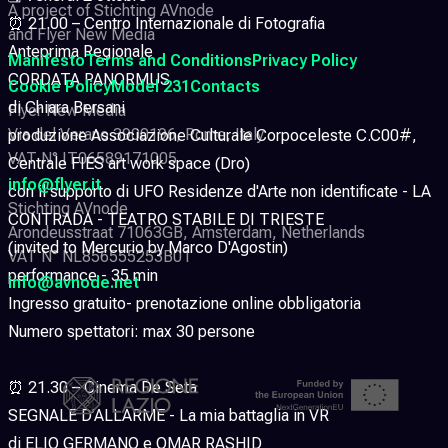
A project of Stichting AVnode
⏰ 21.00 – Centro Internazionale di Fotografia
and Flyer New Media
Anteprima Regionale
Manifesto
Terms and Conditions
Privacy Policy
CORDATA PANORMUS
Cookie Policy
Model 231
Contacts
di Chiara Bersani
Flyer New Media
Via del Verano 3900196, Rome, Italy
produzione Associazione Culturale Corpoceleste C.C00#,
VAT N° IT06589171005
Centrale FIES art work space (Dro)
info@flyer.it
con il supporto di UFO Residenze d'Arte non identificate - LA
Stichting AVnode
CONTRADA - TEATRO STABILE DI TRIESTE
Arondeusstraat 71063GB, Amsterdam, Netherlands
(invited to Mercurio by Marco D'Agostin)
VAT N° NL856555253B01
performance - 35 min
info@avnode.net
Ingresso gratuito- prenotazione online obbligatoria
Numero spettatori: max 30 persone
⏰ 21.30 – Cinema De Seta
SEGNALE D’ALLARME - La mia battaglia in VR
di ELIO GERMANO e OMAR RASHID