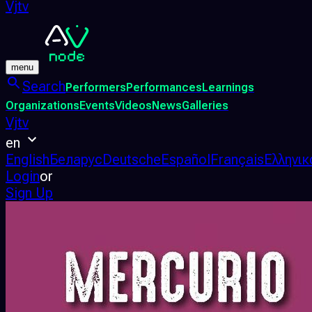
Vjtv
menu
Search
Performers
Performances
Learnings
Organizations
Events
Videos
News
Galleries
Vjtv
en
English
Беларус
Deutsche
Español
Français
Ελληνικ
Login
or
Sign Up